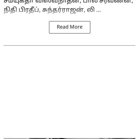
சம்யுக்தா விஸ்வநாதன், பால சரவணன்,
நிதி பிரதீப், சுந்தர்ராஜன், லி ...
Read More