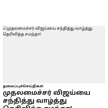
தலைப்புச்செய்திகள்
முதலமைச்சர் விஜய்யை
சந்தித்து வாழ்த்து