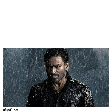
சினிமா