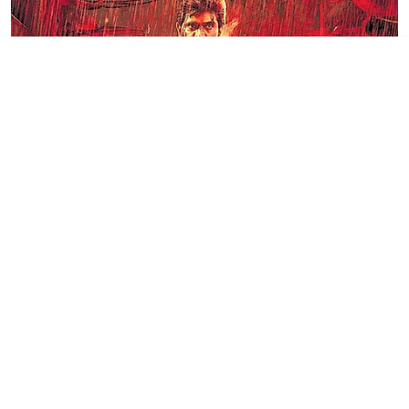
சினிமா
ஓ.டி.டி தளத்தில்
வெளியாகும் லெஜண்ட்
சரவணனின் 'லீடர்'
Published on
:
26 May 2026, 9:34 am
எதிர்நீச்சல், கருடன் உள்ளிட்ட