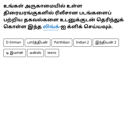
உங்கள் அருகாமையில் உள்ள
திரையரங்குகளில் ரிலீசான படங்களைப்
பற்றிய தகவல்களை உடனுக்குடன் தெரிந்துக்
கொள்ள இந்த
லிங்க்
-ஐ க்ளிக் செய்யவும்.
D Imman
பார்த்திபன்
Parthiban
Indian 2
இந்தியன் 2
டி இமான்
டீன்ஸ்
teenz