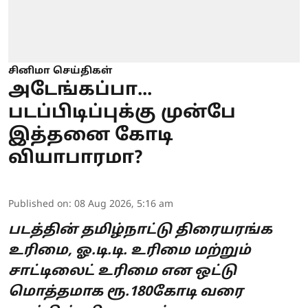
சினிமா செய்திகள்
அடேங்கப்பா...
படப்பிடிப்புக்கு முன்பே
இத்தனை கோடி
வியாபாரமா?
Published on
:
08 Aug 2026, 5:16 am
படத்தின் தமிழ்நாட்டு திரையரங்க
உரிமை, ஓ.டி.டி. உரிமை மற்றும்
சாட்டிலைட் உரிமை என ஒட்டு
மொத்தமாக ரூ.180கோடி வரை