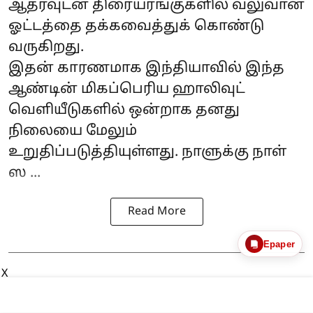
ஆதரவுடன் திரையரங்குகளில் வலுவான
ஓட்டத்தை தக்கவைத்துக் கொண்டு
வருகிறது.
இதன் காரணமாக இந்தியாவில் இந்த
ஆண்டின் மிகப்பெரிய ஹாலிவுட்
வெளியீடுகளில் ஒன்றாக தனது
நிலையை மேலும்
உறுதிப்படுத்தியுள்ளது. நாளுக்கு நாள்
ஸ ...
Read More
Epaper
X