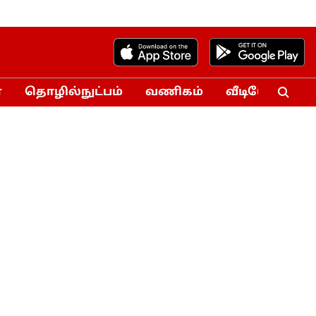
்
தொழில்நுட்பம்
வணிகம்
வீடியோ
Vo