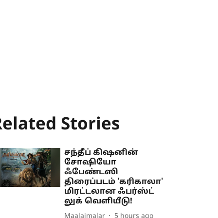
elated Stories
சந்தீப் கிஷனின்
சோஷியோ
ஃபேண்டஸி
திரைப்படம் 'கரிகாலா'
மிரட்டலான ஃபர்ஸ்ட்
லுக் வெளியீடு!
Maalaimalar
5 hours ago