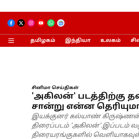
தமிழகம்
இந்தியா
உலகம்
சி
சினிமா செய்திகள்
'அகிலன்' படத்திற்கு 
சான்று என்ன தெரியுமா
இயக்குனர் கல்யாண் கிருஷ்ணன் 
திரைப்படம் ‘அகிலன்’.இப்படம் வர
திரையரங்குகளில் வெளியாகவுள