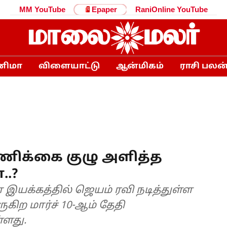
MM YouTube
Epaper
RaniOnline YouTube
னிமா
விளையாட்டு
ஆன்மிகம்
ராசி பலன
தணிக்கை குழு அளித்த
..?
இயக்கத்தில் ஜெயம் ரவி நடித்துள்ள
ுகிற மார்ச் 10-ஆம் தேதி
்ளது.