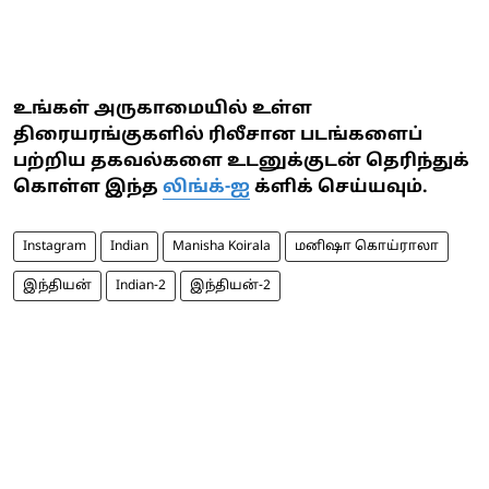
உங்கள் அருகாமையில் உள்ள
திரையரங்குகளில் ரிலீசான படங்களைப்
பற்றிய தகவல்களை உடனுக்குடன் தெரிந்துக்
கொள்ள இந்த
லிங்க்-ஐ
க்ளிக் செய்யவும்.
Instagram
Indian
Manisha Koirala
மனிஷா கொய்ராலா
இந்தியன்
Indian-2
இந்தியன்-2