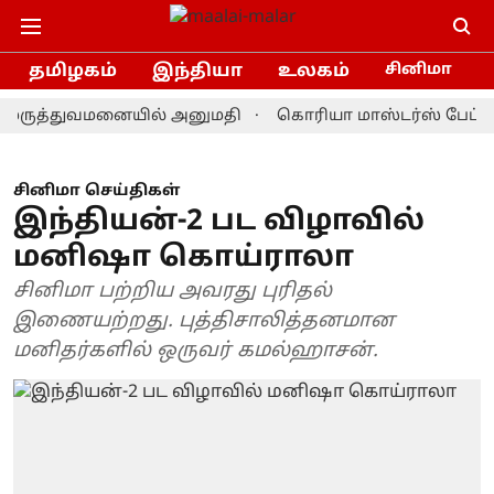
தமிழகம்
இந்தியா
உலகம்
சினிமா
ருத்துவமனையில் அனுமதி
கொரியா மாஸ்டர்ஸ் பேட்மிண்டன
சினிமா செய்திகள்
இந்தியன்-2 பட விழாவில்
மனிஷா கொய்ராலா
சினிமா பற்றிய அவரது புரிதல்
இணையற்றது. புத்திசாலித்தனமான
மனிதர்களில் ஒருவர் கமல்ஹாசன்.