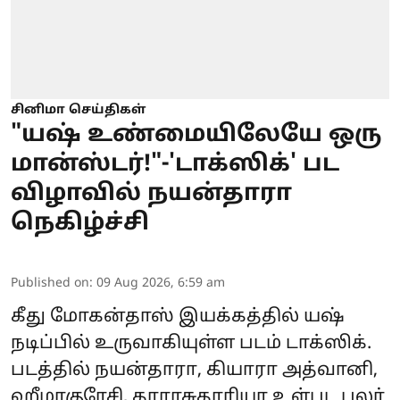
சினிமா செய்திகள்
"யஷ் உண்மையிலேயே ஒரு
மான்ஸ்டர்!"-'டாக்ஸிக்' பட
விழாவில் நயன்தாரா
நெகிழ்ச்சி
Published on
:
09 Aug 2026, 6:59 am
கீது மோகன்தாஸ் இயக்கத்தில் யஷ்
நடிப்பில் உருவாகியுள்ள படம் டாக்ஸிக்.
படத்தில் நயன்தாரா, கியாரா அத்வானி,
ஹீமாகுரேசி, தாராசுதாரியா உள்பட பலர்