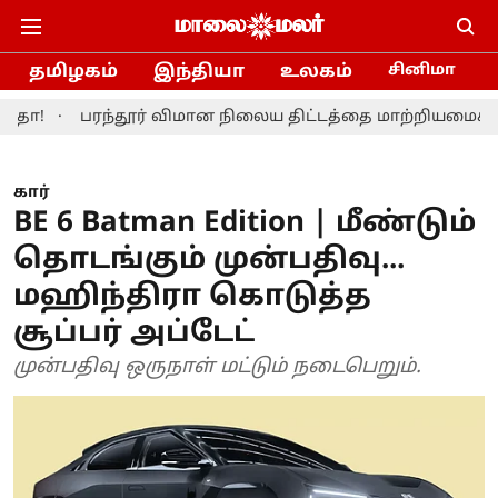
தமிழகம்
இந்தியா
உலகம்
சினிமா
பரந்தூர் விமான நிலைய திட்டத்தை மாற்றியமைக்க தமிழ்நாட
கார்
BE 6 Batman Edition | மீண்டும்
தொடங்கும் முன்பதிவு...
மஹிந்திரா கொடுத்த
சூப்பர் அப்டேட்
முன்பதிவு ஒருநாள் மட்டும் நடைபெறும்.