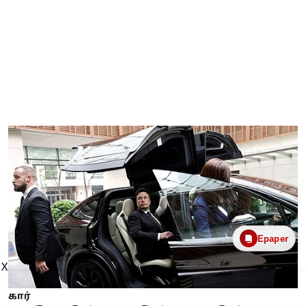
Epaper
X
கார்