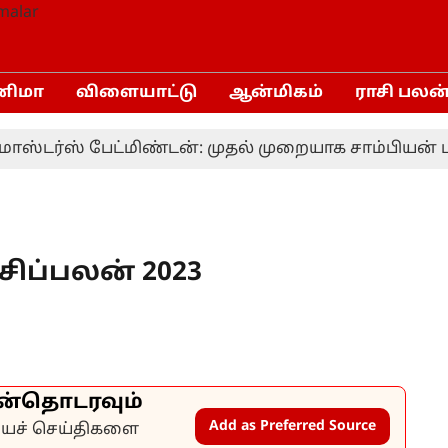
னிமா
விளையாட்டு
ஆன்மிகம்
ராசி பலன
ர்ஸ் பேட்மிண்டன்: முதல் முறையாக சாம்பியன் பட்ட
சிப்பலன் 2023
ன்தொடரவும்
Add as Preferred Source
கியச் செய்திகளை