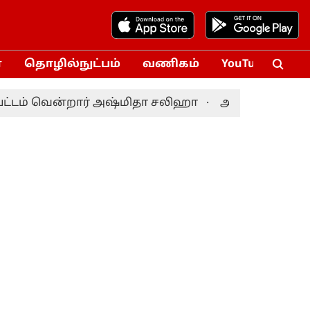
்
தொழில்நுட்பம்
வணிகம்
YouTube
Vox
ம் வென்றார் அஷ்மிதா சலிஹா
அமித்ஷா பங்கேற்ற ந