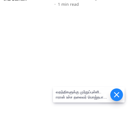
1
min read
வதந்திகளுக்கு முற்றுப்புள்ளி..
Epaper
ஈரான் உச்ச தலைவர் மொஜ்தபா
காமேனியின் வீடியோ வெளியீடு!