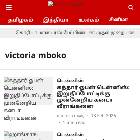
தமிழகம்
இந்தியா
உலகம்
சினிமா
தி
கொரியா மாஸ்டர்ஸ் பேட்மிண்டன்: முதல் முறையாக சா
victoria mboko
டென்னிஸ்
கத்தார் ஓபன் டென்னிஸ்:
இறுதிப்போட்டிக்கு
முன்னேறிய கனடா
வீராங்கனை
மாலை மலர்
13 Feb 2026
1
min read
டென்னிஸ்