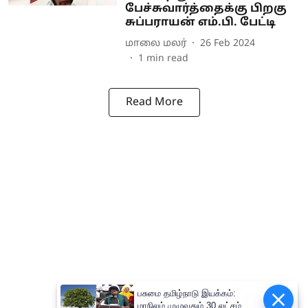
பேச்சுவார்த்தைக்கு பிறகு
சுப்பராயன் எம்.பி. பேட்டி
மாலை மலர்
26 Feb 2024
1
min read
Read More
பசுமை தமிழ்நாடு இயக்கம்:
Epaper
மாநிலம் முழுவதும் 30 லட்சம்