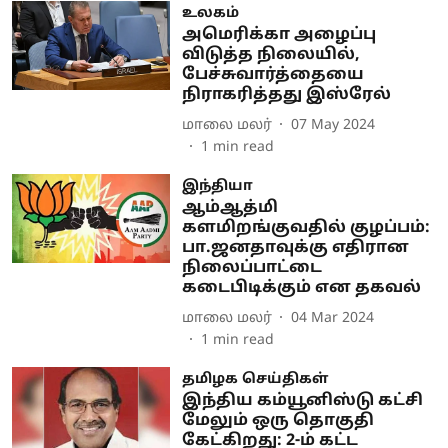
உலகம்
அமெரிக்கா அழைப்பு
விடுத்த நிலையில்,
பேச்சுவார்த்தையை
நிராகரித்தது இஸ்ரேல்
மாலை மலர்
07 May 2024
1
min read
இந்தியா
ஆம்ஆத்மி
களமிறங்குவதில் குழப்பம்:
பா.ஜனதாவுக்கு எதிரான
நிலைப்பாட்டை
கடைபிடிக்கும் என தகவல்
மாலை மலர்
04 Mar 2024
1
min read
தமிழக செய்திகள்
இந்திய கம்யூனிஸ்டு கட்சி
மேலும் ஒரு தொகுதி
கேட்கிறது: 2-ம் கட்ட