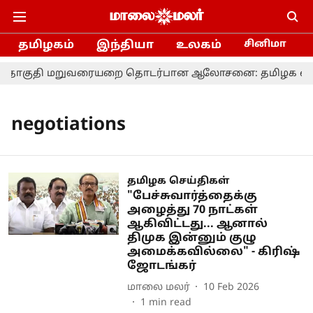
தமிழகம்
இந்தியா
உலகம்
சினிமா
ொகுதி மறுவரையறை தொடர்பான ஆலோசனை: தமிழக எம்.பி.க்
negotiations
தமிழக செய்திகள்
"பேச்சுவார்த்தைக்கு
அழைத்து 70 நாட்கள்
ஆகிவிட்டது... ஆனால்
திமுக இன்னும் குழு
அமைக்கவில்லை" - கிரிஷ்
ஜோடங்கர்
மாலை மலர்
10 Feb 2026
1
min read