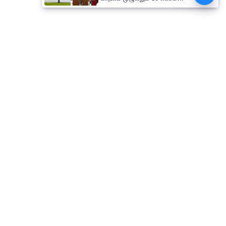
மரக்கன்றுகள் நடும் பிரம்மாண்ட
திட்டம்!-அமைச்சர் வினோத்
தொடர்புகொள்ள
எங்களைப்பற்றி
விதிமுறைகளும் நிபந்தனைகளும்
தனித்தன்மை பாதுகாப்பு
Web Ad Tariff