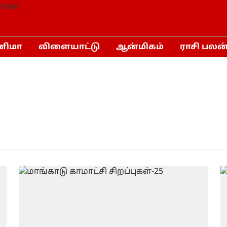
னிமா
விளையாட்டு
ஆன்மிகம்
ராசி பலன