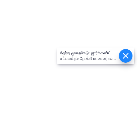
தேர்வு முறைகேடு: ஜார்க்கண்ட்
Epaper
சட்டமன்றம் நோக்கி மாணவர்கள்
பேரணி.. முதல்வர் வீட்டை
முற்றுகையிட முயன்ற எதிர்க்கட்சி
தலைவர் கைது