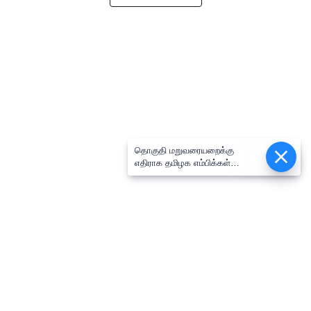
தொகுதி மறுவரையறைக்கு
Epaper
எதிராக தமிழக எம்பிக்கள்
கூட்டத்தில் ஒருமனதாக தீர்மானம்
நிறைவேற்றம்: திருமாவளவன் எம்பி
பேட்டி!