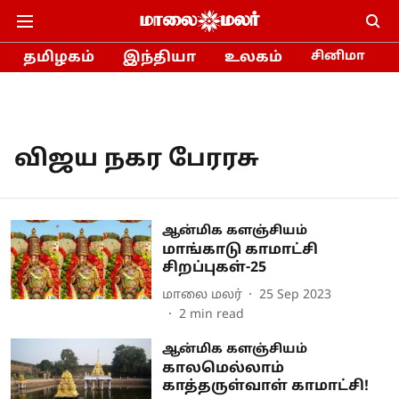
தமிழகம்
இந்தியா
உலகம்
சினிமா
விஜய நகர பேரரசு
ஆன்மிக களஞ்சியம்
மாங்காடு காமாட்சி
சிறப்புகள்-25
மாலை மலர்
25 Sep 2023
2
min read
ஆன்மிக களஞ்சியம்
காலமெல்லாம்
காத்தருள்வாள் காமாட்சி!