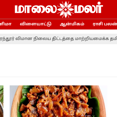
னிமா
விளையாட்டு
ஆன்மிகம்
ராசி பலன
்தூர் விமான நிலைய திட்டத்தை மாற்றியமைக்க தமிழ்