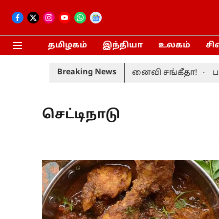
தமிழகம்
இந்தியா
உலகம்
சி
Breaking News
்பப் பெற்றார் முதலமைச்சர் மனைவி சங்கீதா!
பரந
செட்டிநாடு