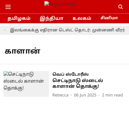
தமிழகம்
இந்தியா
உலகம்
சினிமா
இலங்கைக்கு எதிரான டெஸ்ட் தொடர்: முன்னணி வீரர் திட
காளான்
வெப் ஸ்டோரீஸ்
செட்டிநாடு ஸ்டைல்
காளான் தொக்கு!
Rebecca
06 Jun 2025
2
min read