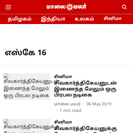
தமிழகம்
இந்தியா
உலகம்
சினிமா
எஸ்கே 16
சினிமா
சிவகார்த்திகேயனுடன்
இணைந்த மேலும் ஒரு
பிரபல நடிகை
மாலை மலர்
06 May 2019
1
min read
சினிமா
சிவகார்த்திகேயனுக்கு