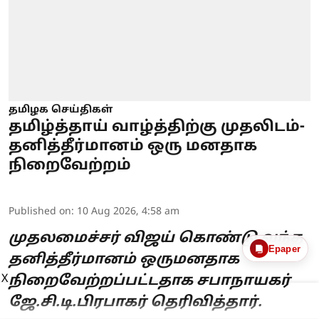
தமிழக செய்திகள்
தமிழ்த்தாய் வாழ்த்திற்கு முதலிடம்-
தனித்தீர்மானம் ஒரு மனதாக
நிறைவேற்றம்
Published on
:
10 Aug 2026, 4:58 am
முதலமைச்சர் விஜய் கொண்டு வந்த
Epaper
தனித்தீர்மானம் ஒருமனதாக
X
நிறைவேற்றப்பட்டதாக சபாநாயகர்
ஜே.சி.டி.பிரபாகர் தெரிவித்தார்.