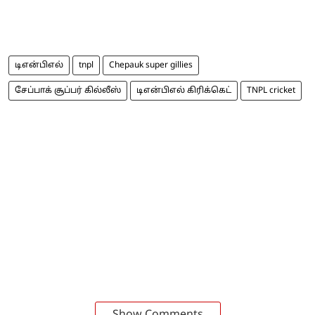
டிஎன்பிஎல்
tnpl
Chepauk super gillies
சேப்பாக் சூப்பர் கில்லீஸ்
டிஎன்பிஎல் கிரிக்கெட்
TNPL cricket
Show Comments