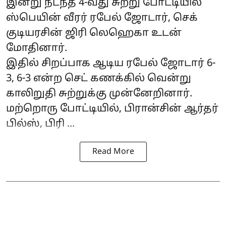
இன்று நடந்த 4-வது சுற்று போட்டியில்
ஸ்பெயின் வீரர் ரபேல் ஜோடார், செக்
குடியரசின் ஜிரி லெஹெகா உடன்
மோதினார்.
இதில் சிறப்பாக ஆடிய ரபேல் ஜோடார் 6-
3, 6-3 என்ற செட் கணக்கில் வென்று
காலிறுதி சுற்றுக்கு முன்னேறினார்.
மற்றொரு போட்டியில், பிரான்சின் ஆர்தர்
பில்ஸ், பிரி ...
Read More