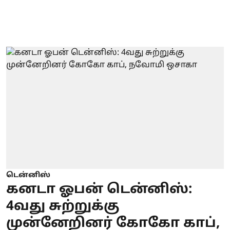
டென்னிஸ்
கனடா ஓபன் டென்னிஸ்:
4வது சுற்றுக்கு
முன்னேறினர் கோகோ காப்,