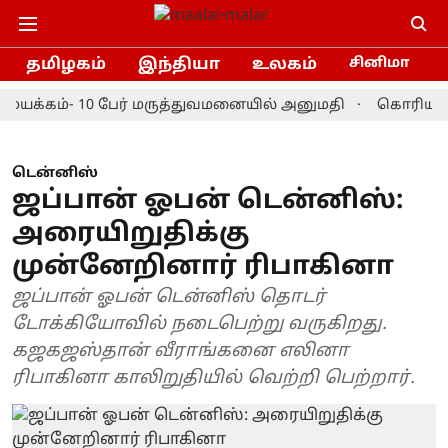
தமிழகம்
இந்தியா
உலகம்
சினிமா
்கம்- 10 பேர் மருத்துவமனையில் அனுமதி
கொரியா மாஸ்டர
டென்னிஸ்
ஜப்பான் ஓபன் டென்னிஸ்:
அரையிறுதிக்கு
முன்னேறினார் ரிபாகினா
ஜப்பான் ஓபன் டென்னிஸ் தொடர்
டோக்கியோவில் நடைபெற்று வருகிறது.
கஜகஜஸ்தான் வீராங்கனை எலினா
ரிபாகினா காலிறுதியில் வெற்றி பெற்றார்.