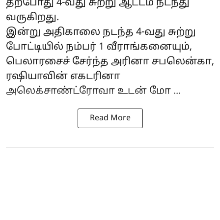
தற்போது 4-வது சுற்று ஆட்டம் நடந்து
வருகிறது.
இன்று அதிகாலை நடந்த 4-வது சுற்று
போட்டியில் நம்பர் 1 வீராங்கனையும்,
பெலாரசைச் சேர்ந்த அரினா சபலென்கா,
ரஷியாவின் எகடரினா
அலெக்சாண்ட்ரோவா உடன் மோ ...
Read More