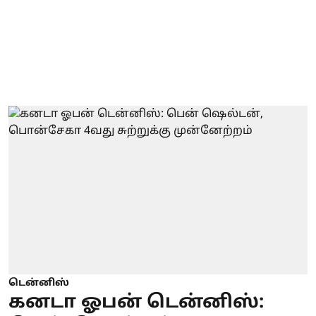
டென்னிஸ்
கனடா ஓபன் டென்னிஸ்: