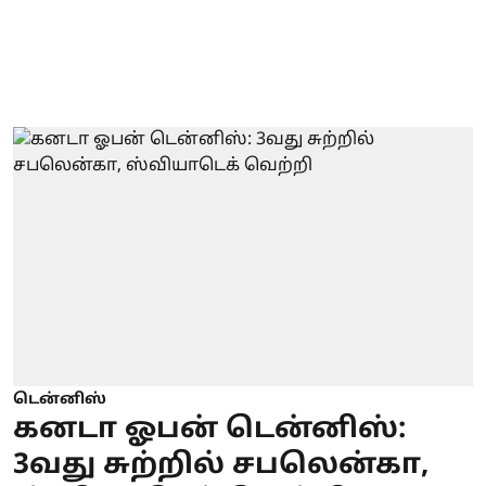
டென்னிஸ்
கனடா ஓபன் டென்னிஸ்:
3வது சுற்றில் சபலென்கா,