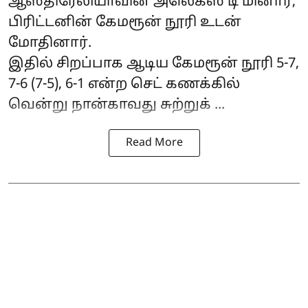
ஆஸ்திரேலியாவின் அலெக்ஸ் டி மினார்,
பிரிட்டனின் கேமரூன் நூரி உடன்
மோதினார்.
இதில் சிறப்பாக ஆடிய கேமரூன் நூரி 5-7,
7-6 (7-5), 6-1 என்ற செட் கணக்கில்
வென்று நான்காவது சுற்றுக் ...
Read More