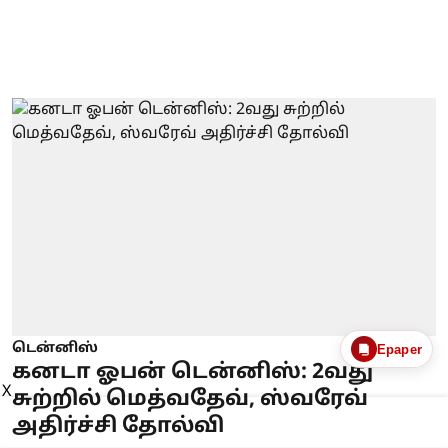
டென்னிஸ்
Epaper
கனடா ஓபன் டென்னிஸ்: 2வது
X
சுற்றில் மெத்வதேவ், ஸ்வரேவ்
அதிர்ச்சி தோல்வி