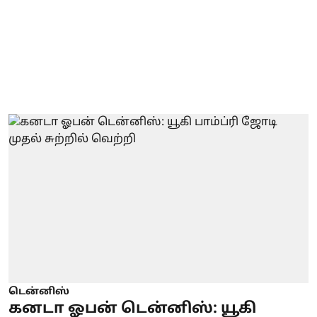
டென்னிஸ்
கனடா ஓபன் டென்னிஸ்: யூகி