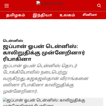
தமிழகம்
இந்தியா
உலகம்
சினிமா
டென்னிஸ்
ஜப்பான் ஓபன் டென்னிஸ்:
காலிறுதிக்கு முன்னேறினார்
ரிபாகினா
ஜப்பான் ஓபன் டென்னிஸ் தொடர்
டோக்கியோவில் நடைபெற்று
வருகிறது.கஜகஜஸ்தான் வீராங்கனை
எலினா ரிபாகினா காலிறுதிக்கு
முன்னேறினார்.