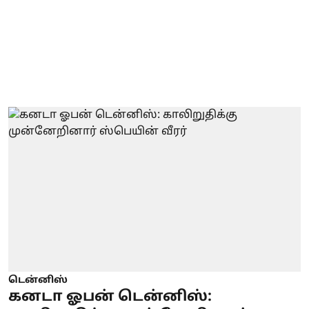
டென்னிஸ்
கனடா ஓபன் டென்னிஸ்: