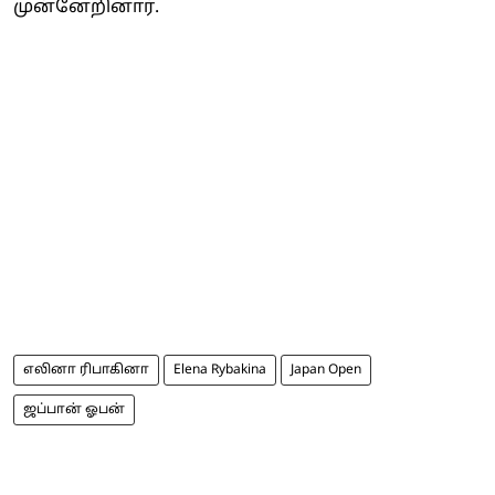
முன்னேறினார்.
எலினா ரிபாகினா
Elena Rybakina
Japan Open
ஜப்பான் ஓபன்