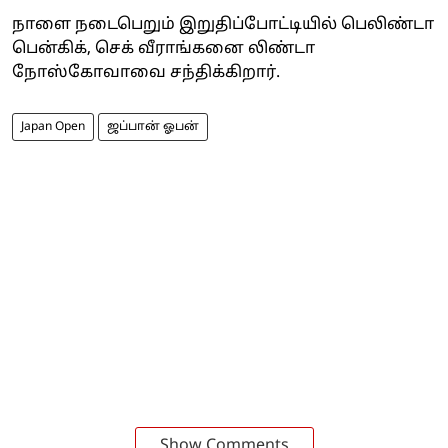
நாளை நடைபெறும் இறுதிப்போட்டியில் பெலிண்டா
பென்கிக், செக் வீராங்கனை லிண்டா
நோஸ்கோவாவை சந்திக்கிறார்.
Japan Open
ஜப்பான் ஓபன்
Show Comments