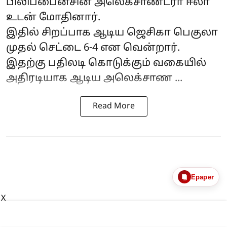
பிலிப்பைன்சின் அலெக்சாண்ட்ரா ஈலா
உடன் மோதினார்.
இதில் சிறப்பாக ஆடிய ஜெசிகா பெகுலா
முதல் செட்டை 6-4 என வென்றார்.
இதற்கு பதிலடி கொடுக்கும் வகையில்
அதிரடியாக ஆடிய அலெக்சாண ...
Read More
Epaper
X