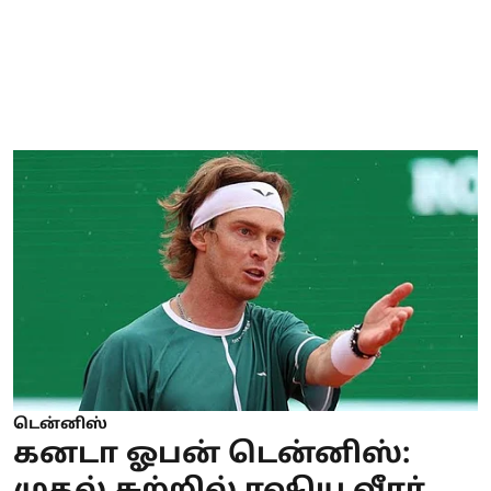
டென்னிஸ்
கனடா ஓபன் டென்னிஸ்: