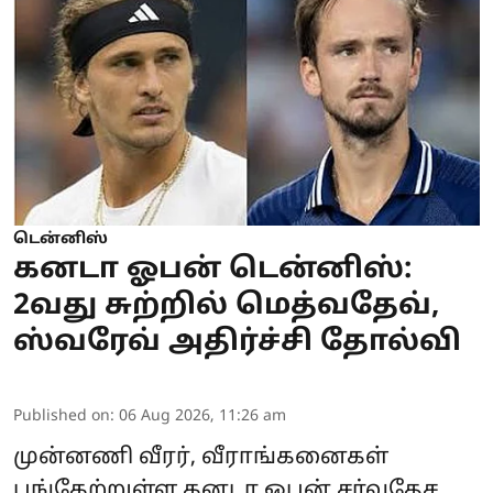
டென்னிஸ்
கனடா ஓபன் டென்னிஸ்:
2வது சுற்றில் மெத்வதேவ்,
ஸ்வரேவ் அதிர்ச்சி தோல்வி
Published on
:
06 Aug 2026, 11:26 am
முன்னணி வீரர், வீராங்கனைகள்
பங்கேற்றுள்ள கனடா ஓபன் சர்வதேச