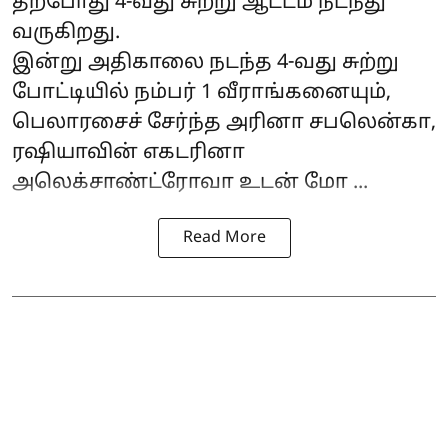
தற்போது 4-வது சுற்று ஆட்டம் நடந்து
வருகிறது.
இன்று அதிகாலை நடந்த 4-வது சுற்று
போட்டியில் நம்பர் 1 வீராங்கனையும்,
பெலாரசைச் சேர்ந்த அரினா சபலென்கா,
ரஷியாவின் எகடரினா
அலெக்சாண்ட்ரோவா உடன் மோ ...
Read More