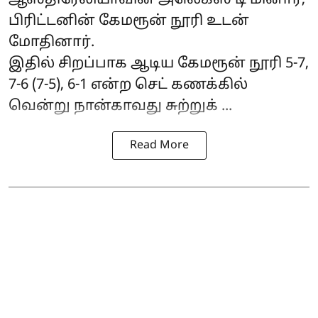
ஆஸ்திரேலியாவின் அலெக்ஸ் டி மினார்,
பிரிட்டனின் கேமரூன் நூரி உடன்
மோதினார்.
இதில் சிறப்பாக ஆடிய கேமரூன் நூரி 5-7,
7-6 (7-5), 6-1 என்ற செட் கணக்கில்
வென்று நான்காவது சுற்றுக் ...
Read More