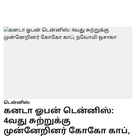
டென்னிஸ்
கனடா ஓபன் டென்னிஸ்:
4வது சுற்றுக்கு
முன்னேறினர் கோகோ காப்,