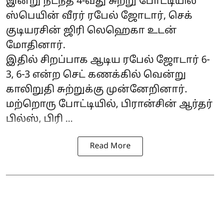
இன்று நடந்த 4-வது சுற்று போட்டியில்
ஸ்பெயின் வீரர் ரபேல் ஜோடார், செக்
குடியரசின் ஜிரி லெஹெகா உடன்
மோதினார்.
இதில் சிறப்பாக ஆடிய ரபேல் ஜோடார் 6-
3, 6-3 என்ற செட் கணக்கில் வென்று
காலிறுதி சுற்றுக்கு முன்னேறினார்.
மற்றொரு போட்டியில், பிரான்சின் ஆர்தர்
பில்ஸ், பிரி ...
Read More