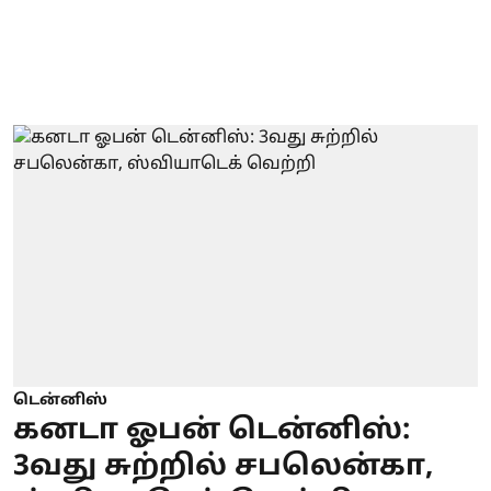
டென்னிஸ்
கனடா ஓபன் டென்னிஸ்:
3வது சுற்றில் சபலென்கா,