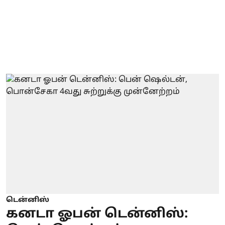
டென்னிஸ்
கனடா ஓபன் டென்னிஸ்: