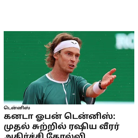
டென்னிஸ்
கனடா ஓபன் டென்னிஸ்:
முதல் சுற்றில் ரஷிய வீரர்
அதிர்ச்சி தோல்வி