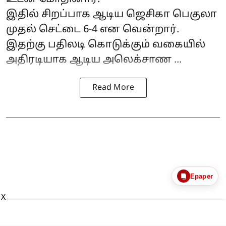
இதில் சிறப்பாக ஆடிய ஜெசிகா பெகுலா
முதல் செட்டை 6-4 என வென்றார்.
இதற்கு பதிலடி கொடுக்கும் வகையில்
அதிரடியாக ஆடிய அலெக்சாண ...
Read More
Epaper
X