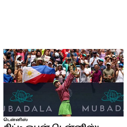
டென்னிஸ்