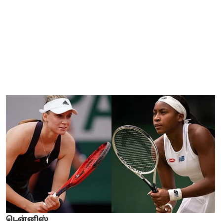
டென்னிஸ்