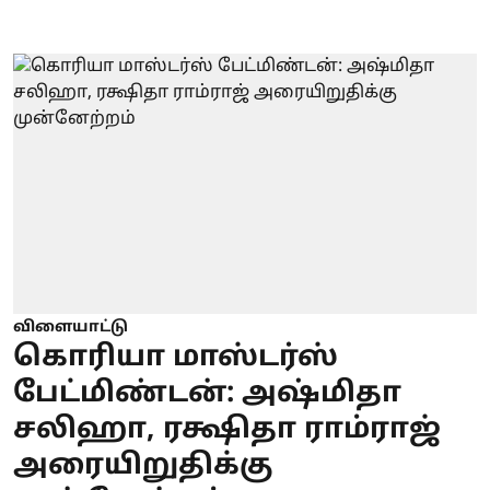
விளையாட்டு
கொரியா மாஸ்டர்ஸ்
பேட்மிண்டன்: அஷ்மிதா
சலிஹா, ரக்ஷிதா ராம்ராஜ்
அரையிறுதிக்கு