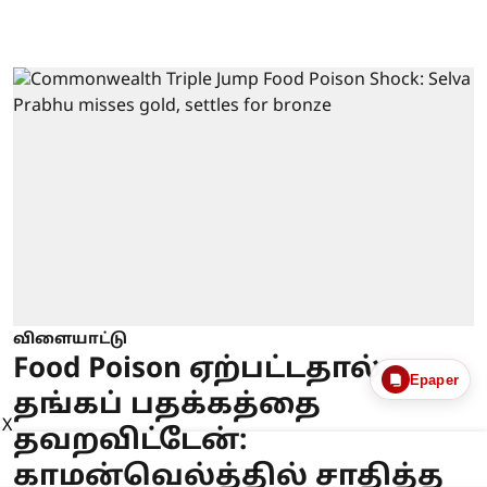
விளையாட்டு
Food Poison ஏற்பட்டதால்
Epaper
தங்கப் பதக்கத்தை
X
தவறவிட்டேன்:
காமன்வெல்த்தில் சாதித்த