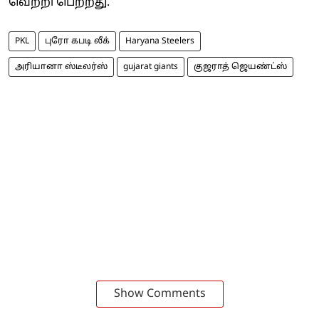
வெற்றி பெற்றது.
PKL
புரோ கபடி லீக்
Haryana Steelers
அரியானா ஸ்டீலர்ஸ்
gujarat giants
குஜராத் ஜெயண்ட்ஸ்
Show Comments