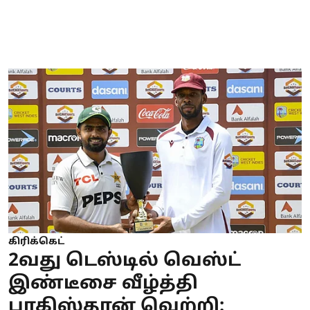
கிரிக்கெட்
2வது டெஸ்டில் வெஸ்ட்
இண்டீசை வீழ்த்தி
பாகிஸ்தான் வெற்றி: