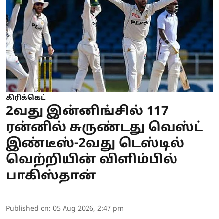
கிரிக்கெட்
2வது இன்னிங்சில் 117
ரன்னில் சுருண்டது வெஸ்ட்
இண்டீஸ்-2வது டெஸ்டில்
வெற்றியின் விளிம்பில்
பாகிஸ்தான்
Published on
:
05 Aug 2026, 2:47 pm