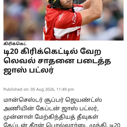
கிரிக்கெட்
டி20 கிரிக்கெட்டில் வேற
லெவல் சாதனை படைத்த
ஜாஸ் பட்லர்
Published on
:
05 Aug 2026, 11:49 pm
மான்செஸ்டர் சூப்பர் ஜெயண்ட்ஸ்
அணியின் கேப்டன் ஜாஸ் பட்லர்,
முன்னாள் மேற்கிந்தியத் தீவுகள்
கேப்டன் கீரன் பொல்லார்டை முந்தி, டி20