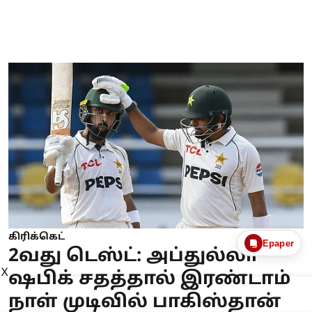
கிரிக்கெட்
Epaper
2வது டெஸ்ட்: அப்துல்லா
X
ஷபிக் சதத்தால் இரண்டாம்
நாள் முடிவில் பாகிஸ்தான்