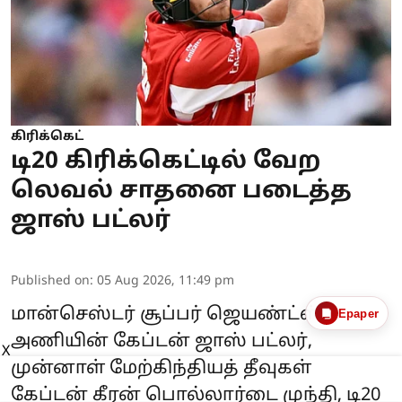
கிரிக்கெட்
டி20 கிரிக்கெட்டில் வேற
லெவல் சாதனை படைத்த
ஜாஸ் பட்லர்
Published on
:
05 Aug 2026, 11:49 pm
மான்செஸ்டர் சூப்பர் ஜெயண்ட்ஸ்
Epaper
அணியின் கேப்டன் ஜாஸ் பட்லர்,
X
முன்னாள் மேற்கிந்தியத் தீவுகள்
கேப்டன் கீரன் பொல்லார்டை முந்தி, டி20