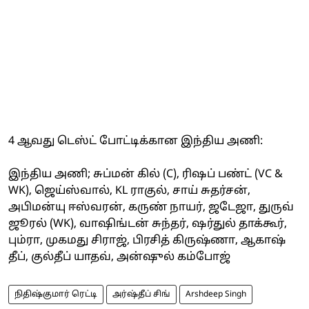
4 ஆவது டெஸ்ட் போட்டிக்கான இந்திய அணி:
இந்திய அணி; சுப்மன் கில் (C), ரிஷப் பண்ட் (VC &
WK), ஜெய்ஸ்வால், KL ராகுல், சாய் சுதர்சன்,
அபிமன்யு ஈஸ்வரன், கருண் நாயர், ஜடேஜா, துருவ்
ஜூரல் (WK), வாஷிங்டன் சுந்தர், ஷர்துல் தாக்கூர்,
பும்ரா, முகமது சிராஜ், பிரசித் கிருஷ்ணா, ஆகாஷ்
தீப், குல்தீப் யாதவ், அன்ஷுல் கம்போஜ்
நிதிஷ்குமார் ரெட்டி
அர்ஷ்தீப் சிங்
Arshdeep Singh