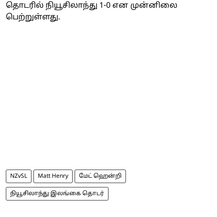
தொடரில் நியூசிலாந்து 1-0 என முன்னிலை
பெற்றுள்ளது.
NZvSL
Matt Henry
மேட் ஹென்றி
நியூசிலாந்து இலங்கை தொடர்