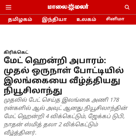
தமிழகம்
இந்தியா
உலகம்
சினிமா
கிரிக்கெட்
மேட் ஹென்றி அபாரம்:
முதல் ஒருநாள் போட்டியில்
இலங்கையை வீழ்த்தியது
நியூசிலாந்து
முதலில் பேட் செய்த இலங்கை அணி 178
ரன்களில் ஆல் அவுட் ஆனது.நியூசிலாந்தின்
மேட் ஹென்றி 4 விக்கெட்டும், ஜேக்கப் டுபி,
நாதன் ஸ்மித் தலா 2 விக்கெட்டும்
வீழ்த்தினர்.