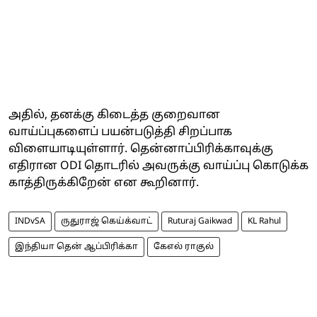
அதில், தனக்கு கிடைத்த குறைவான
வாய்ப்புகளைப் பயன்படுத்தி சிறப்பாக
விளையாடியுள்ளார். தென்னாப்பிரிக்காவுக்கு
எதிரான ODI தொடரில் அவருக்கு வாய்ப்பு கொடுக்க
காத்திருக்கிறேன் என கூறினார்.
INDvSA
ருதுராஜ் கெய்க்வாட்
Ruturaj Gaikwad
KL Rahul
இந்தியா தென் ஆப்பிரிக்கா
கேஎல் ராகுல்