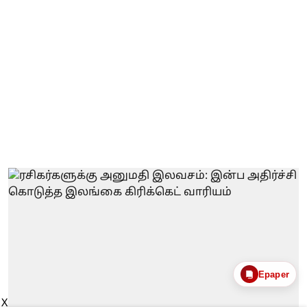
Epaper
X