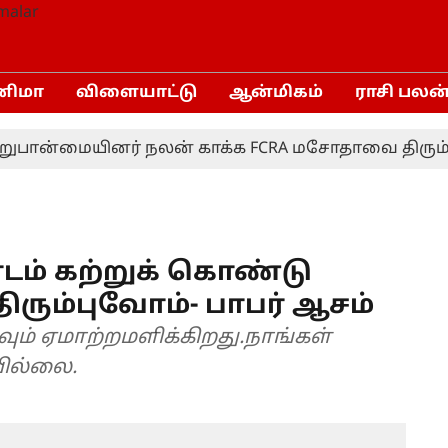
னிமா
விளையாட்டு
ஆன்மிகம்
ராசி பலன
ான்மையினர் நலன் காக்க FCRA மசோதாவை திரும்பப் ப
ாடம் கற்றுக் கொண்டு
ரும்புவோம்- பாபர் ஆசம்
ம் ஏமாற்றமளிக்கிறது.நாங்கள்
வில்லை.