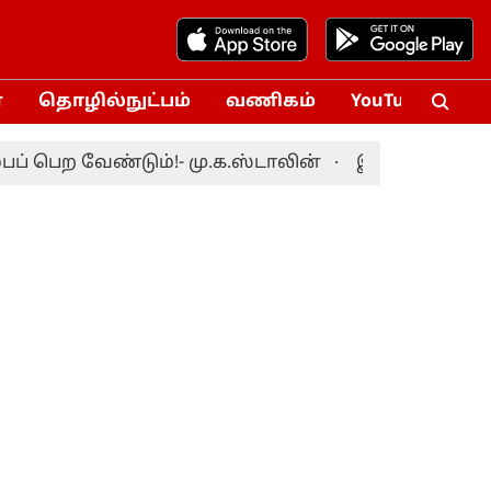
்
தொழில்நுட்பம்
வணிகம்
YouTube
Vox
ெற வேண்டும்!- மு.க.ஸ்டாலின்
இலங்கைக்கு எதிரான