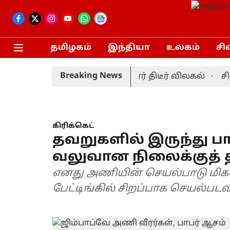
தமிழகம்
இந்தியா
உலகம்
சி
Breaking News
்ட் தொடர்: முன்னணி வீரர் திடீர் விலகல்
சிறுப
கிரிக்கெட்
தவறுகளில் இருந்து ப
வலுவான நிலைக்குத் தி
எனது அணியின் செயல்பாடு மிகவு
பேட்டிங்கில் சிறப்பாக செயல்பட