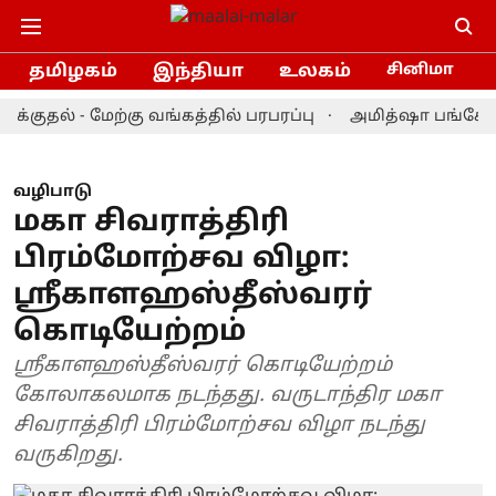
தமிழகம்
இந்தியா
உலகம்
சினிமா
ல் - மேற்கு வங்கத்தில் பரபரப்பு
அமித்ஷா பங்கேற்ற நிகழ
வழிபாடு
மகா சிவராத்திரி
பிரம்மோற்சவ விழா:
ஸ்ரீகாளஹஸ்தீஸ்வரர்
கொடியேற்றம்
ஸ்ரீகாளஹஸ்தீஸ்வரர் கொடியேற்றம்
கோலாகலமாக நடந்தது. வருடாந்திர மகா
சிவராத்திரி பிரம்மோற்சவ விழா நடந்து
வருகிறது.