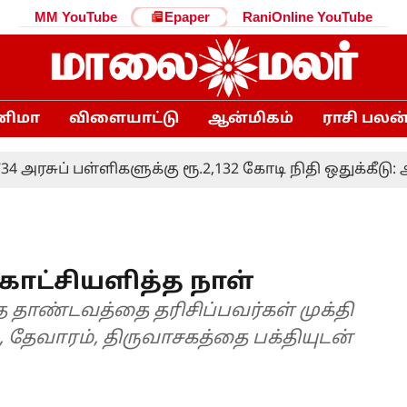
MM YouTube
Epaper
RaniOnline YouTube
னிமா
விளையாட்டு
ஆன்மிகம்
ராசி பலன
ரசுப் பள்ளிகளுக்கு ரூ.2,132 கோடி நிதி ஒதுக்கீடு: அமை
காட்சியளித்த நாள்
த தாண்டவத்தை தரிசிப்பவர்கள் முக்தி
தேவாரம், திருவாசகத்தை பக்தியுடன்