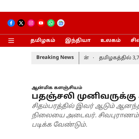
தமிழகம்
இந்தியா
உலகம்
சி
Breaking News
 வழங்கும் திட்டம்-மரிய வில்சன்
தமிழகத்தில் 3,734 அ
ஆன்மிக களஞ்சியம்
பதஞ்சலி முனிவருக்கு 
சிதம்பரத்தில் இவர் ஆடும் ஆனந்
நிலையை அடைவர். சிவபுராணம், 
படிக்க வேண்டும்.