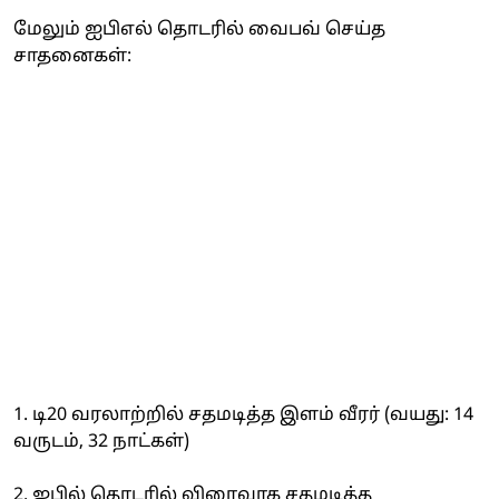
மேலும் ஐபிஎல் தொடரில் வைபவ் செய்த
சாதனைகள்:
1. டி20 வரலாற்றில் சதமடித்த இளம் வீரர் (வயது: 14
வருடம், 32 நாட்கள்)
2. ஐபில் தொடரில் விரைவாக சதமடித்த