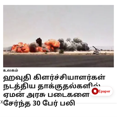
உலகம்
ஹவுதி கிளர்ச்சியாளர்கள்
நடத்திய தாக்குதல்களில்
Epaper
ஏமன் அரசு படைகளை
சேர்ந்த 30 பேர் பலி
X