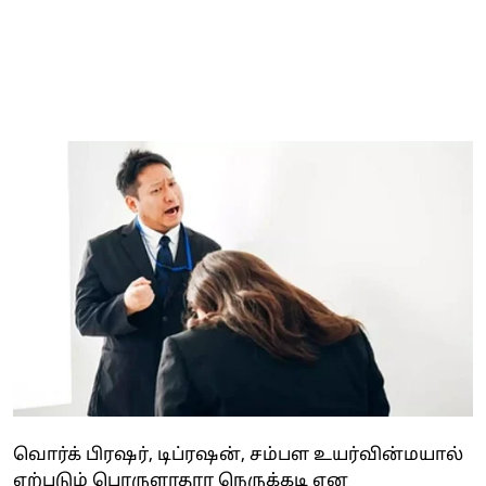
வொர்க் பிரஷர், டிப்ரஷன், சம்பள உயர்வின்மயால்
ஏற்படும் பொருளாதார நெருக்கடி என