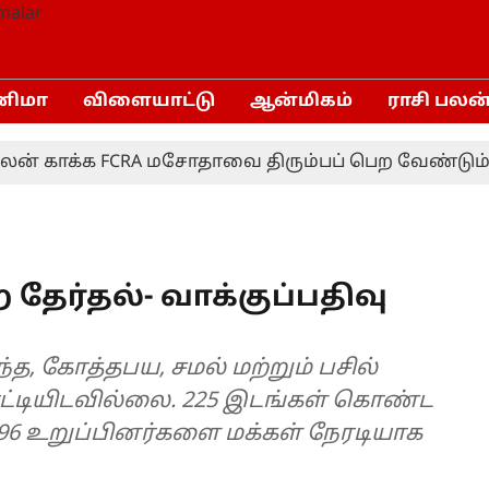
னிமா
விளையாட்டு
ஆன்மிகம்
ராசி பலன
ாக்க FCRA மசோதாவை திரும்பப் பெற வேண்டும்!- மு.
ேர்தல்- வாக்குப்பதிவு
 கோத்தபய, சமல் மற்றும் பசில்
ட்டியிடவில்லை. 225 இடங்கள் கொண்ட
96 உறுப்பினர்களை மக்கள் நேரடியாக