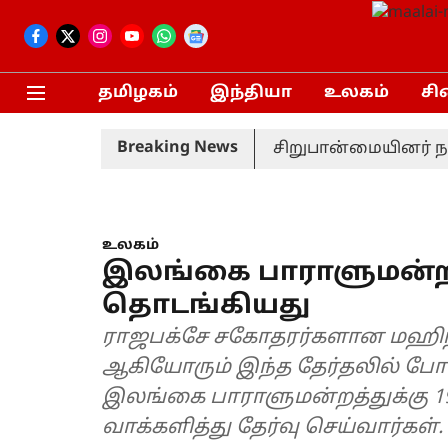
தமிழகம்
இந்தியா
உலகம்
சி
Breaking News
ணி வீரர் திடீர் விலகல்
சிறுபான்மையினர் நலன் க
உலகம்
இலங்கை பாராளுமன்ற த
தொடங்கியது
ராஜபக்சே சகோதரர்களான மஹிந்த,
ஆகியோரும் இந்த தேர்தலில் போ
இலங்கை பாராளுமன்றத்துக்கு 1
வாக்களித்து தேர்வு செய்வார்கள்.