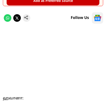
Add as Preferred Source
Follow Us
ஹவானா: