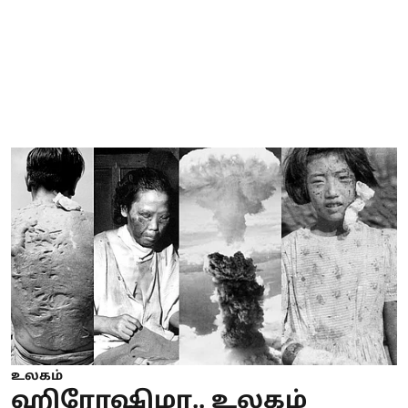
உலகம்
ஹிரோஷிமா.. உலகம்