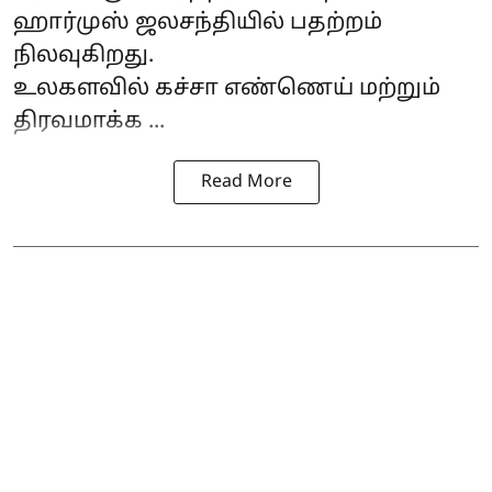
ஹார்முஸ் ஜலசந்தி
யில் பதற்றம்
நிலவுகிறது.
உலகளவில் கச்சா எண்ணெய் மற்றும்
திரவமாக்க ...
Read More