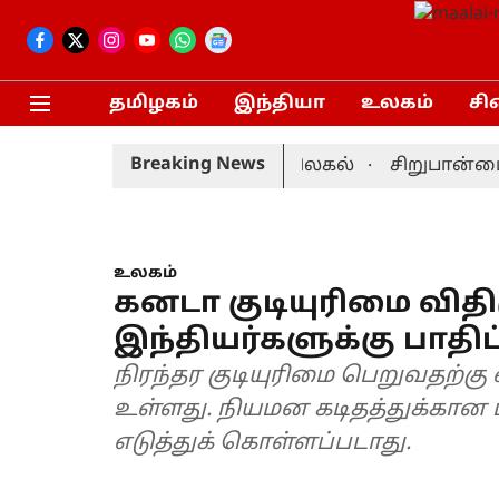
தமிழகம்
இந்தியா
உலகம்
சி
Breaking News
்: முன்னணி வீரர் திடீர் விலகல்
சிறுபான்மையினர
உலகம்
கனடா குடியுரிமை விதி
இந்தியர்களுக்கு பாதிப்
நிரந்தர குடியுரிமை பெறுவதற்கு
உள்ளது. நியமன கடிதத்துக்கான
எடுத்துக் கொள்ளப்படாது.