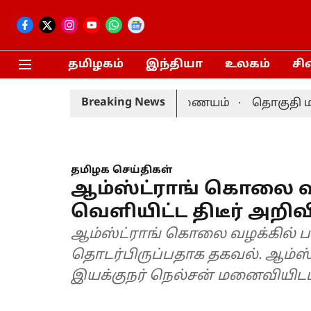
தமிழகம்
இந்தியா
உலகம்
சி
Breaking News
ேதி நடைபெறும்: தேர்தல் ஆணையம்
தொகுதி மறுவரை
தமிழக செய்திகள்
ஆம்ஸ்ட்ராங் கொலை வ
வெளியிட்ட திடீர் அறிவி
ஆம்ஸ்ட்ராங் கொலை வழக்கில் பல 
தொடர்பிருப்பதாக தகவல். ஆம்
இயக்குநர் நெல்சன் மனைவியிட