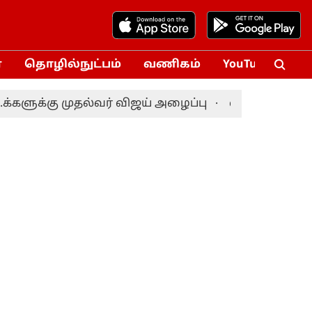
்
தொழில்நுட்பம்
வணிகம்
YouTube
Vox
 முதல்வர் விஜய் அழைப்பு
வங்கதேச அதிபர் தேர