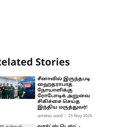
elated Stories
சீனாவில் இருந்தபடி
ஹைதராபாத்
நோயாளிக்கு
ரோபோடிக் அறுவை
சிகிச்சை செய்த
இந்திய மருத்துவர்!
மாலை மலர்
25 May 2026
லார்ட்ஸ் டெஸ்ட் -