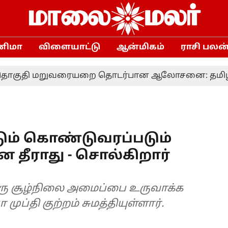
னிமா
விளையாட்டு
ஆன்மிகம்
ராசி பலன
ி மறுவரையறை தொடர்பான ஆலோசனை: தமிழக எம்.பி.
்டும் கொண்டுவரப்படும்
ை தீராது - சொல்கிறார்
ரு சூழ்நிலை அமைப்பை உருவாக்க
ுப்தி குற்றம் சுமத்தியுள்ளார்.