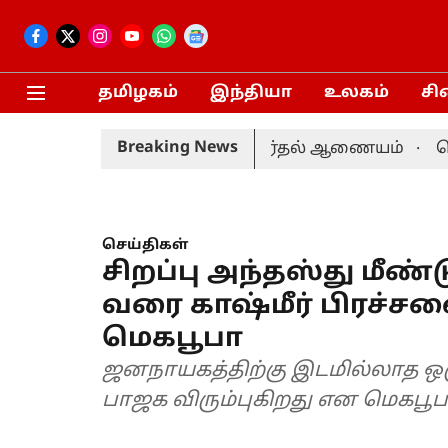
தமிழகம்
இந்தியா
உலகம்
சி
Breaking News
் 20-ம் தேதி நடைபெறும்: தேர்தல் ஆணையம்
தொகுத
செய்திகள்
சிறப்பு அந்தஸ்து மீண
வரை காஷ்மீர் பிரச்சன
மெகபூபா
ஜனநாயகத்திற்கு இடமில்லாத ஒ
பாஜக விரும்புகிறது என மெகபூபா ம