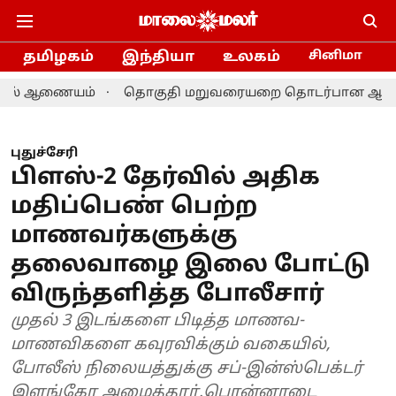
தமிழகம்
இந்தியா
உலகம்
சினிமா
ையம்
தொகுதி மறுவரையறை தொடர்பான ஆலோசனை: தமிழக எ
புதுச்சேரி
பிளஸ்-2 தேர்வில் அதிக
மதிப்பெண் பெற்ற
மாணவர்களுக்கு
தலைவாழை இலை போட்டு
விருந்தளித்த போலீசார்
முதல் 3 இடங்களை பிடித்த மாணவ-
மாணவிகளை கவுரவிக்கும் வகையில்,
போலீஸ் நிலையத்துக்கு சப்-இன்ஸ்பெக்டர்
இளங்கோ அழைத்தார்.பொன்னாடை