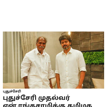
புதுச்சேரி
புதுச்சேரி முதல்வர்
என்.ரங்கசாமிக்கு தமிழக