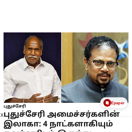
Epaper
புதுச்சேரி
புதுச்சேரி அமைச்சர்களின்
X
இலாகா: 4 நாட்களாகியும்