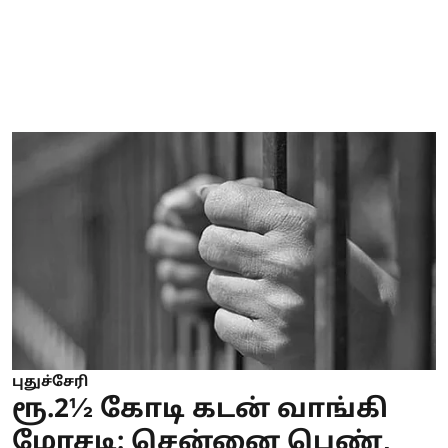
புதுச்சேரி
ரூ.2½ கோடி கடன் வாங்கி
மோசடி: சென்னை பெண்,