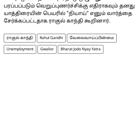
பரப்பப்படும் வெறுப்புணர்ச்சிக்கு எதிராகவும் தனது
யாத்திரையின் பெயரில் "நியாய்" எனும் வார்த்தை
சேர்க்கப்பட்டதாக ராகுல் காந்தி கூறினார்.
ராகுல் காந்தி
Rahul Gandhi
வேலைவாய்ப்பின்மை
Unemployment
Gwalior
Bharat Jodo Nyay Yatra