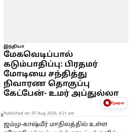
இந்தியா
மேகவெடிப்பால்
கடும்பாதிப்பு: பிரதமர்
மோடியை சந்தித்து
நிவாரண தொகுப்பு
கேட்பேன்- உமர் அப்துல்லா
Epaper
Published on
:
07 Aug 2026, 9:21 am
X
ஜம்மு-காஷ்மீர் மாநிலத்தில் உள்ள