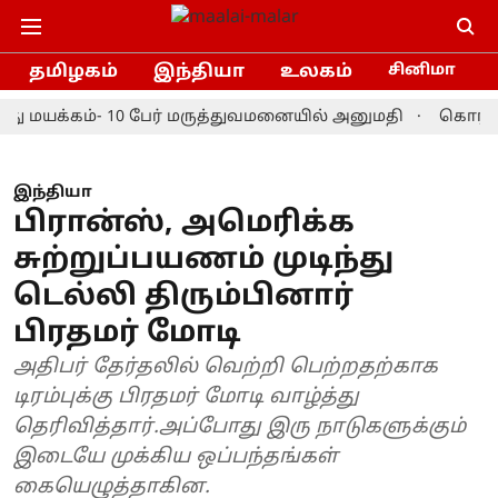
தமிழகம்
இந்தியா
உலகம்
சினிமா
து மயக்கம்- 10 பேர் மருத்துவமனையில் அனுமதி
கொரியா ம
இந்தியா
பிரான்ஸ், அமெரிக்க
சுற்றுப்பயணம் முடிந்து
டெல்லி திரும்பினார்
பிரதமர் மோடி
அதிபர் தேர்தலில் வெற்றி பெற்றதற்காக
டிரம்புக்கு பிரதமர் மோடி வாழ்த்து
தெரிவித்தார்.அப்போது இரு நாடுகளுக்கும்
இடையே முக்கிய ஒப்பந்தங்கள்
கையெழுத்தாகின.