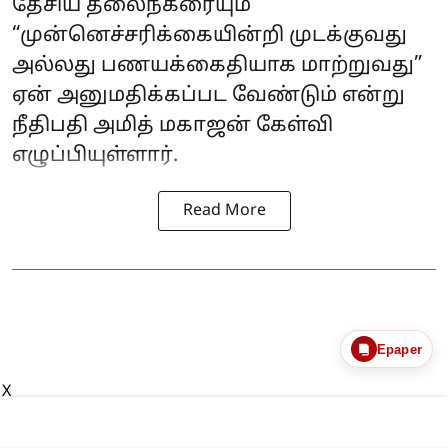
தேசிய தலைநகரையும்
“முன்னெச்சரிக்கையின்றி முடக்குவது
அல்லது பணயக்கைதியாக மாற்றுவது”
ஏன் அனுமதிக்கப்பட வேண்டும் என்று
நீதிபதி அமித் மகாஜன் கேள்வி
எழுப்பியுள்ளார்.
Read More
Epaper
X