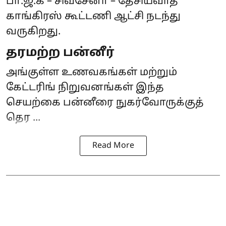
பா.ஜ.க – சிவசேனா – தேசியவாத
காங்கிரஸ் கூட்டணி ஆட்சி நடந்து
வருகிறது.
தரமற்ற பன்னீர்
அங்குள்ள உணவகங்கள் மற்றும்
கேட்டரிங் நிறுவனங்கள் இந்த
செயற்கை பன்னீரை நுகர்வோருக்குத்
தெர ...
Read More