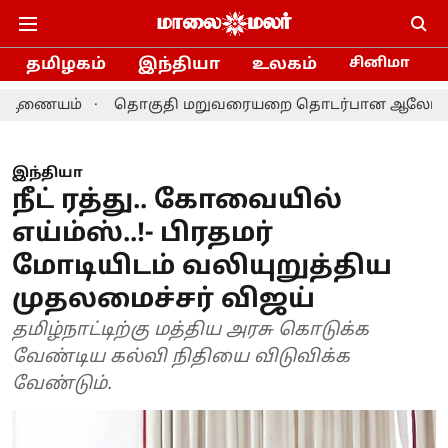
தமிழகம்
இந்தியா
உலகம்
சினிமா
ம்
தொகுதி மறுவரையறை தொடர்பான ஆலோசனை: தமிழக எம்
இந்தியா
நீட் ரத்து.. கோவையில்
எய்ம்ஸ்..!- பிரதமர்
மோடியிடம் வலியுறுத்திய
முதலமைச்சர் விஜய்
தமிழ்நாட்டிற்கு மத்திய அரசு கொடுக்க
வேண்டிய கல்வி நிதியை விடுவிக்க
வேண்டும்.