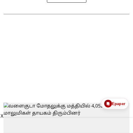
Epaper
X