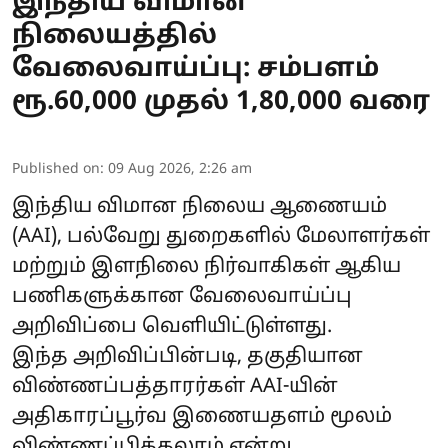
இந்திய விமான
நிலையத்தில்
வேலைவாய்ப்பு: சம்பளம்
ரூ.60,000 முதல் 1,80,000 வரை
Published on
:
09 Aug 2026, 2:26 am
இந்திய விமான நிலைய ஆணையம்
(AAI), பல்வேறு துறைகளில் மேலாளர்கள்
மற்றும் இளநிலை நிர்வாகிகள் ஆகிய
பணிகளுக்கான வேலைவாய்ப்பு
அறிவிப்பை வெளியிட்டுள்ளது.
இந்த அறிவிப்பின்படி, தகுதியான
விண்ணப்பத்தாரர்கள் AAI-யின்
அதிகாரப்பூர்வ இணையதளம் மூலம்
விண்ணப்பிக்கலாம் என்று