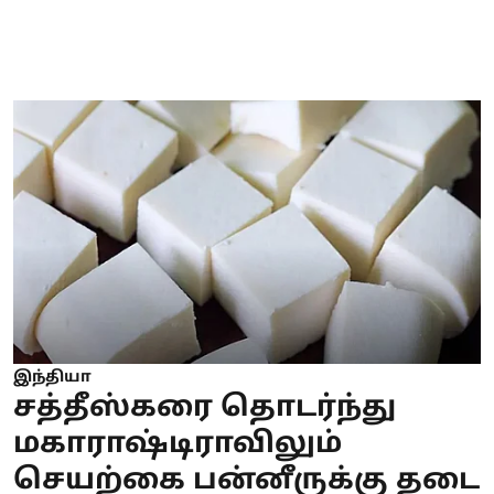
இந்தியா
சத்தீஸ்கரை தொடர்ந்து
மகாராஷ்டிராவிலும்
செயற்கை பன்னீருக்கு தடை