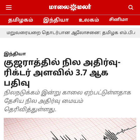
தமிழகம்
இந்தியா
உலகம்
சினிமா
யறை தொடர்பான ஆலோசனை: தமிழக எம்.பி.க்களுக்கு முதல
இந்தியா
குஜராத்தில் நில அதிர்வு-
ரிக்டர் அளவில் 3.7 ஆக
பதிவு
நிலநடுக்கம் இன்று காலை ஏற்பட்டுள்ளதாக
தேசிய நில அதிர்வு மையம்
தெரிவித்துள்ளது.