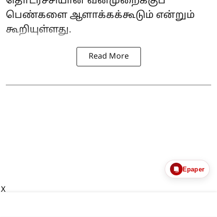
தொடர்ச்சியான வன்முறைக்குப்
பெண்களை ஆளாக்கக்கூடும் என்றும்
கூறியுள்ளது.
Read More
Epaper
X