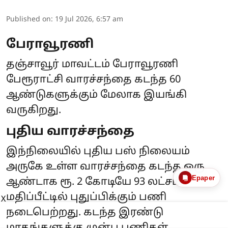
Published on
:
19 Jul 2026, 6:57 am
பேராவூரணி
தஞ்சாவூர் மாவட்டம் பேராவூரணி
பேரூராட்சி வாரச்சந்தை கடந்த 60
ஆண்டுகளுக்கும் மேலாக இயங்கி
வருகிறது.
புதிய வாரச்சந்தை
இந்நிலையில் புதிய பஸ் நிலையம்
அருகே உள்ள வாரச்சந்தை கடந்த ஒரு
Epaper
ஆண்டாக ரூ. 2 கோடியே 93 லட்சம்
மதிப்பீட்டில் புதுப்பிக்கும் பணி
X
நடைபெற்றது. கடந்த இரண்டு
மாதங்களுக்கு முன்பு பணிகள்